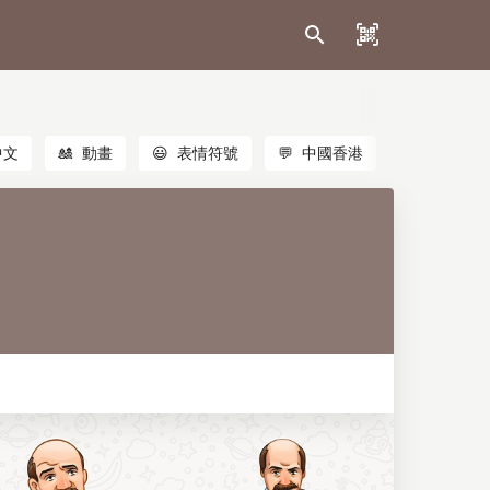
中文
🎎
動畫
😃
表情符號
💬
中國香港
🐱
貓