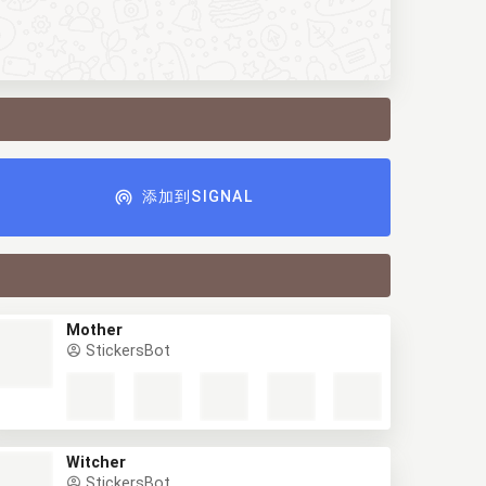
添加到SIGNAL
Mother
StickersBot
Witcher
StickersBot