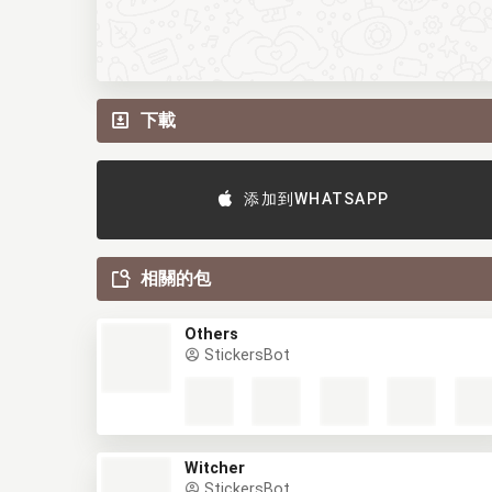
下載
添加到WHATSAPP
相關的包
Others
StickersBot
Witcher
StickersBot