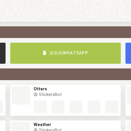
添加到WHATSAPP
Otters
StickersBot
Weather
StickersBot