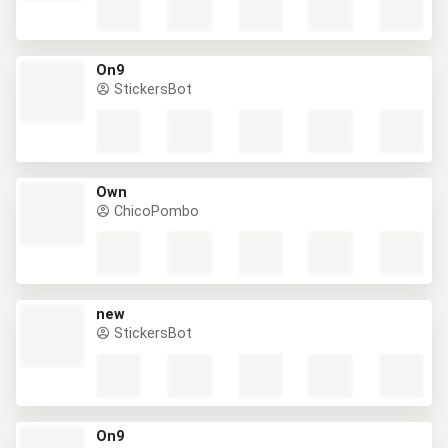
On9
StickersBot
Own
ChicoPombo
new
StickersBot
On9