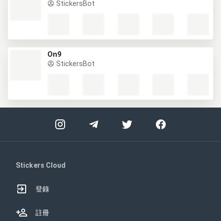
StickersBot
On9
StickersBot
Stickers Cloud
登錄
註冊