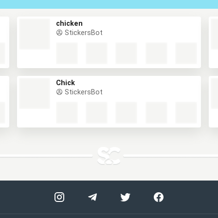
chicken
StickersBot
Chick
StickersBot