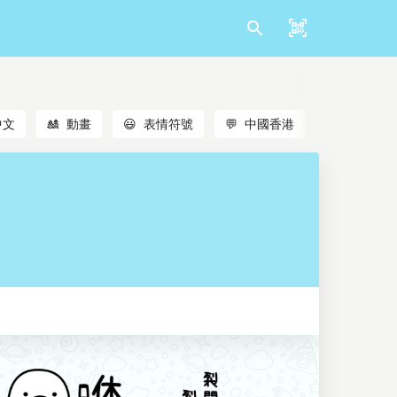
中文
🎎
動畫
😃
表情符號
💬
中國香港
🐱
貓