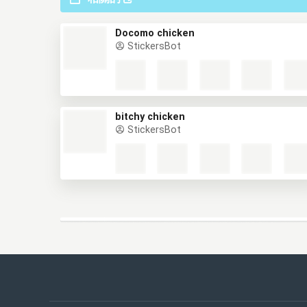
Docomo chicken
StickersBot
bitchy chicken
StickersBot