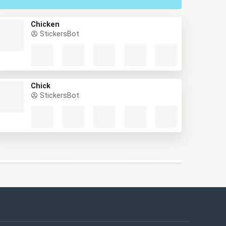
Chicken
StickersBot
Chick
StickersBot