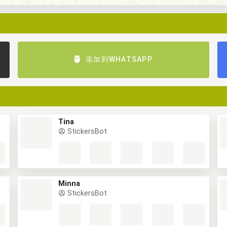
添加到WHATSAPP
Tina
StickersBot
Minna
StickersBot