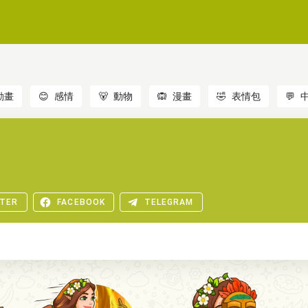
動畫
😊
感情
🐻
動物
🙉
漫畫
🤣
表情包
💬
TER
FACEBOOK
TELEGRAM