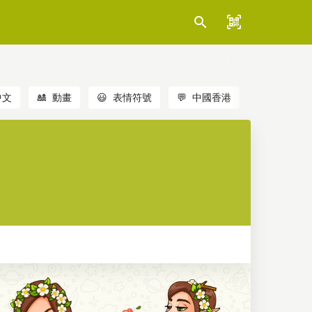
中文
🎎
動畫
😃
表情符號
💬
中國香港
🐱
貓