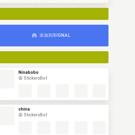
添加到SIGNAL
Ninabobo
StickersBot
china
StickersBot