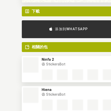
下載
添加到WHATSAPP
相關的包
Ninfa 2
StickersBot
Hiena
StickersBot