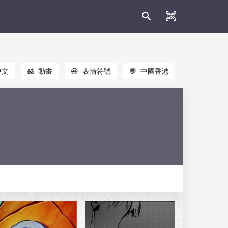
中文
🎎
動畫
😃
表情符號
💬
中國香港
🐱
貓