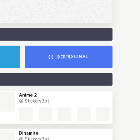
添加到SIGNAL
Anime 2
StickersBot
Dinamite
StickersBot