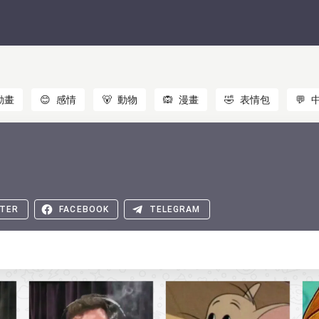
動畫
😊
感情
🐻
動物
🙉
漫畫
🤣
表情包
💬
TER
FACEBOOK
TELEGRAM