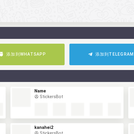
添加到WHATSAPP
添加到TELEGRAM
Name
StickersBot
kanahei2
StickersBot