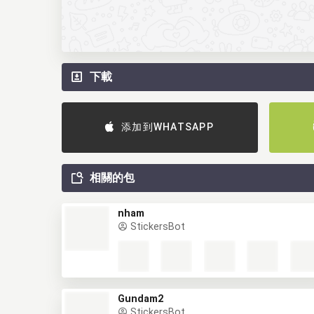
下載
添加到WHATSAPP
相關的包
nham
StickersBot
Gundam2
StickersBot