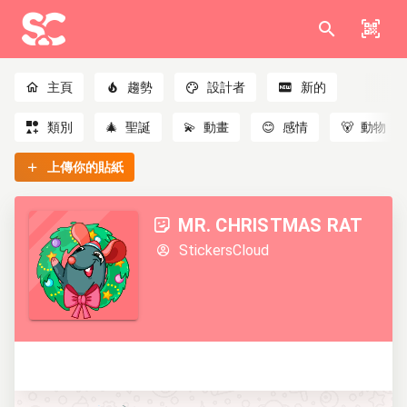
主頁
趨勢
設計者
新的
類別
🎄
聖誕
💫
動畫
😊
感情
🐻
動物
上傳你的貼紙
MR. CHRISTMAS RAT
StickersCloud