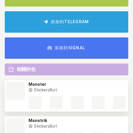
添加到TELEGRAM
添加到SIGNAL
相關的包
Monster
StickersBot
Monstrik
StickersBot