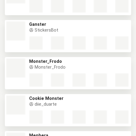
Ganster
StickersBot
Monster_Frodo
Monster_Frodo
Cookie Monster
diie_duarte
Menhera