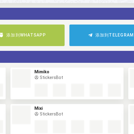
添加到WHATSAPP
添加到TELEGRAM
Mimiko
StickersBot
Mixi
StickersBot