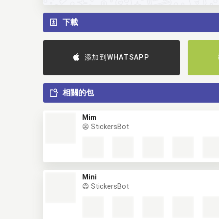
下載
添加到WHATSAPP
相關的包
Mim
StickersBot
Mini
StickersBot