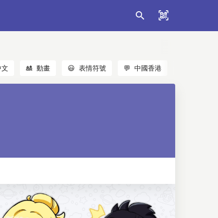
中文
🎎
動畫
😃
表情符號
💬
中國香港
🐱
貓