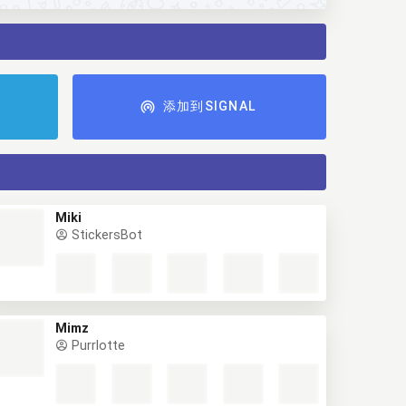
添加到SIGNAL
Miki
StickersBot
Mimz
Purrlotte