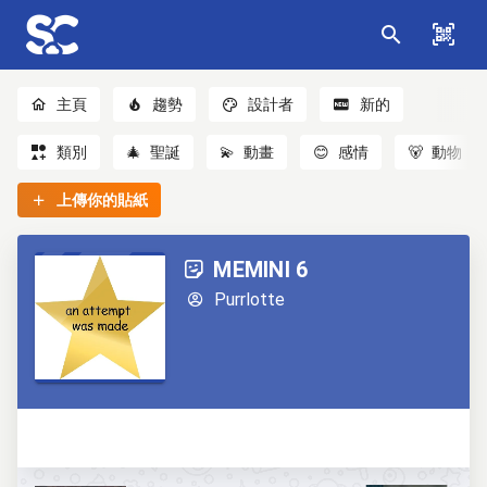
主頁
趨勢
設計者
新的
類別
🎄
聖誕
💫
動畫
😊
感情
🐻
動物
上傳你的貼紙
MEMINI 6
Purrlotte