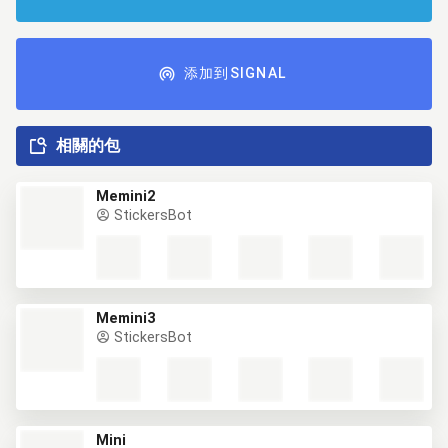
添加到SIGNAL
相關的包
Memini2
StickersBot
Memini3
StickersBot
Mini