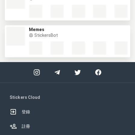
Memes
StickersBot
Stickers Cloud
登錄
註冊