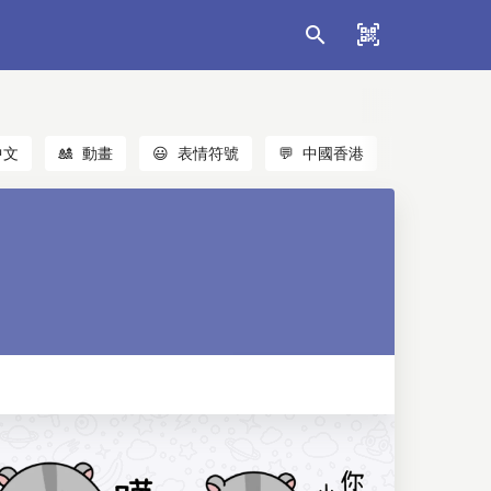
中文
🎎
動畫
😃
表情符號
💬
中國香港
🐱
貓