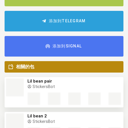
添加到TELEGRAM
添加到SIGNAL
相關的包
Lil bean pair
StickersBot
Lil bean 2
StickersBot