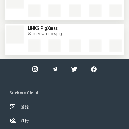
LIHKG PigXmas
meowmeowpig
Stickers Cloud
登錄
註冊