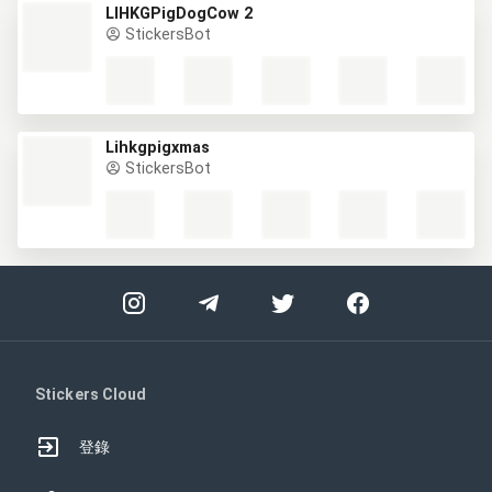
LIHKGPigDogCow 2
StickersBot
Lihkgpigxmas
StickersBot
Stickers Cloud
登錄