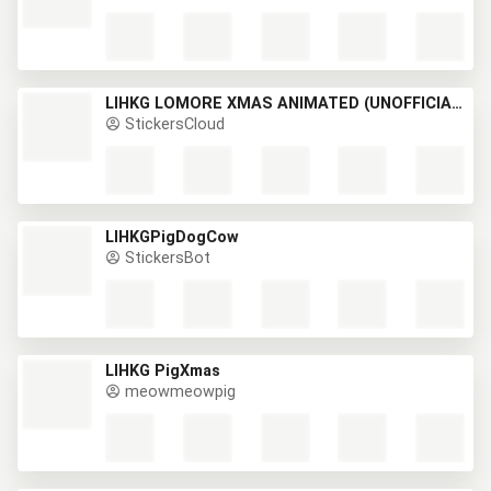
LIHKG LOMORE XMAS ANIMATED (UNOFFICIAL)
StickersCloud
LIHKGPigDogCow
StickersBot
LIHKG PigXmas
meowmeowpig