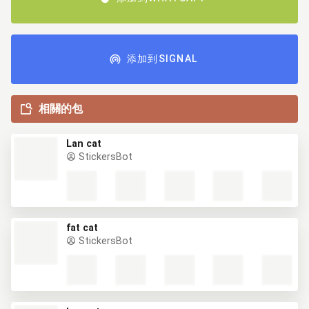
添加到SIGNAL
相關的包
Lan cat
StickersBot
fat cat
StickersBot