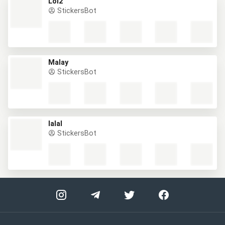
Lol2
StickersBot
Malay
StickersBot
lalal
StickersBot