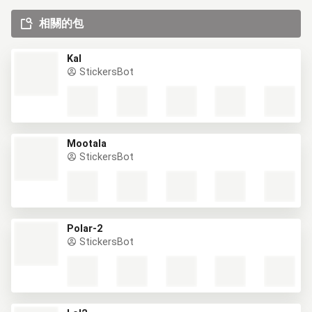
相關的包
Kal
StickersBot
Mootala
StickersBot
Polar-2
StickersBot