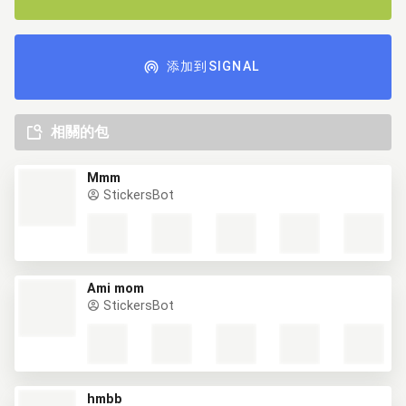
添加到SIGNAL
相關的包
Mmm
StickersBot
Ami mom
StickersBot
hmbb