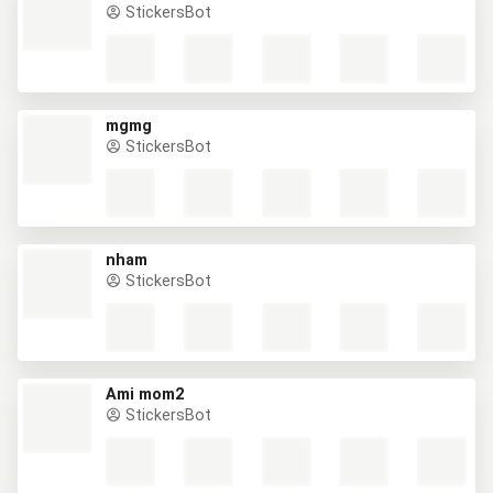
StickersBot
mgmg
StickersBot
nham
StickersBot
Ami mom2
StickersBot