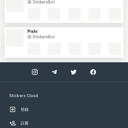
StickersBot
Pishi
StickersBot
Stickers Cloud
登錄
註冊