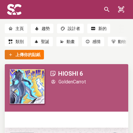
主頁
趨勢
設計者
新的
類別
🎄
聖誕
💫
動畫
😊
感情
🐻
動物
上傳你的貼紙
HIOSHI 6
GoldenCarrot