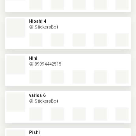
Hioshi 4
StickersBot
Hihi
89994442515
varios 6
StickersBot
Pishi