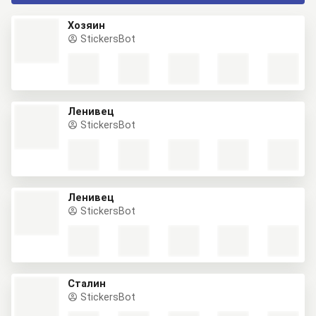
Хозяин
StickersBot
Ленивец
StickersBot
Ленивец
StickersBot
Сталин
StickersBot