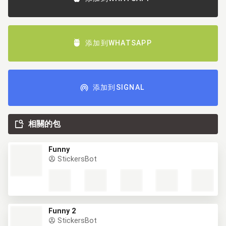
添加到WHATSAPP
添加到SIGNAL
相關的包
Funny
StickersBot
Funny 2
StickersBot