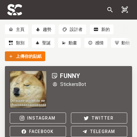
主頁
趨勢
設計者
新的
類別
🎄
聖誕
💫
動畫
😊
感情
🐻
動物
上傳你的貼紙
FUNNY
StickersBot
INSTAGRAM
TWITTER
FACEBOOK
TELEGRAM