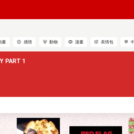
動畫
😊
感情
🐻
動物
🙉
漫畫
🤣
表情包
💬
Y PART 1