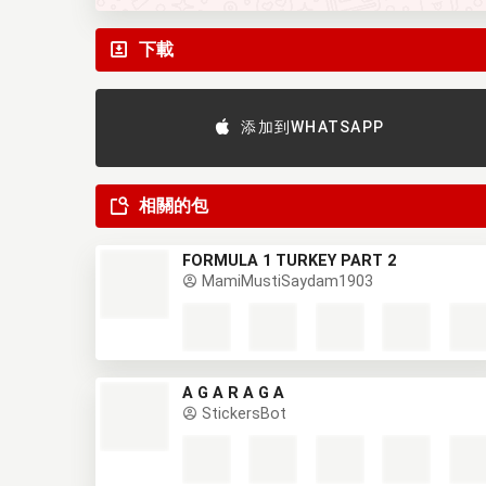
下載
添加到WHATSAPP
相關的包
FORMULA 1 TURKEY PART 2
MamiMustiSaydam1903
A G A R A G Ã
StickersBot