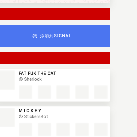
添加到SIGNAL
FAT FUK THE CAT
Sherlock
M I C K E Y
StickersBot