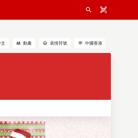
中文
🎎
動畫
😃
表情符號
💬
中國香港
🐱
貓