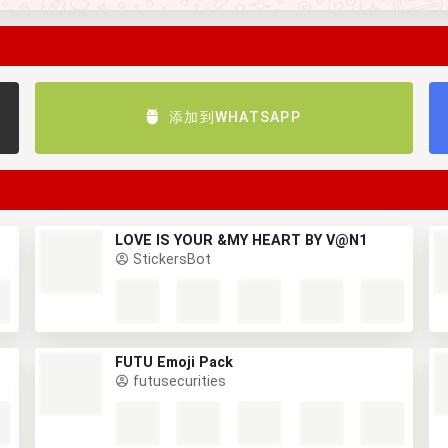
添加到WHATSAPP
LOVE IS YOUR &MY HEART BY V@N1
StickersBot
FUTU Emoji Pack
futusecurities