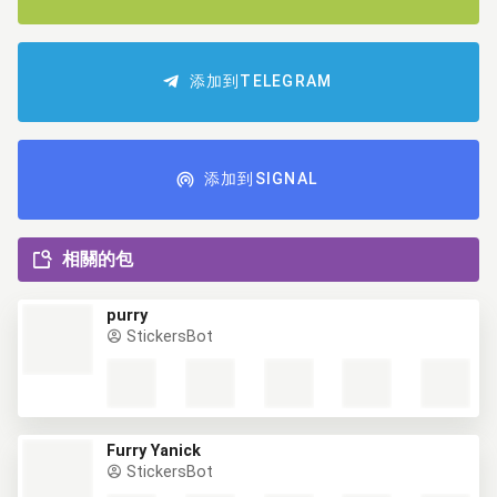
添加到TELEGRAM
添加到SIGNAL
相關的包
purry
StickersBot
Furry Yanick
StickersBot