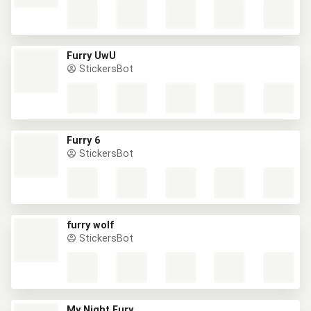
Furry UwU
StickersBot
Furry 6
StickersBot
furry wolf
StickersBot
My Night Fury