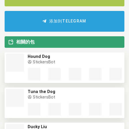
添加到TELEGRAM
相關的包
Hound Dog
StickersBot
Tuna the Dog
StickersBot
Ducky Liu