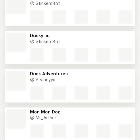
StickersBot
Ducky liu
StickersBot
Duck Adventures
Seannyyx
Mon Mon Dog
Mr_Arthur