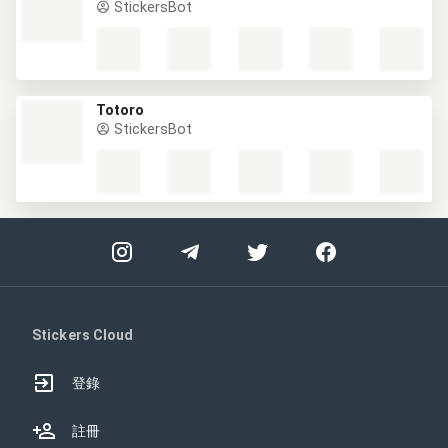
StickersBot
Totoro
StickersBot
Stickers Cloud
登錄
註冊