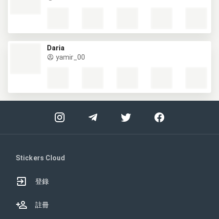
Daria
yamir_00
Stickers Cloud
登錄
註冊