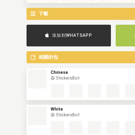
下載
添加到WHATSAPP
相關的包
Chinese
StickersBot
White
StickersBot