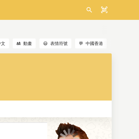
中文
🎎
動畫
😃
表情符號
💬
中國香港
🐱
貓