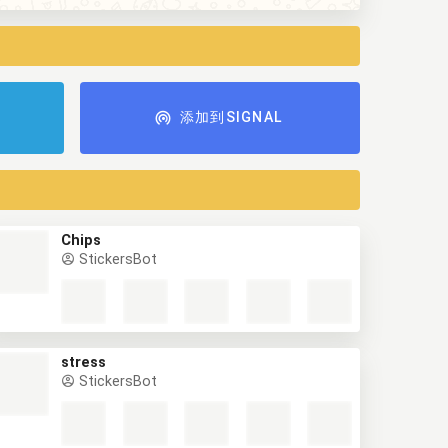
添加到SIGNAL
Chips
StickersBot
stress
StickersBot