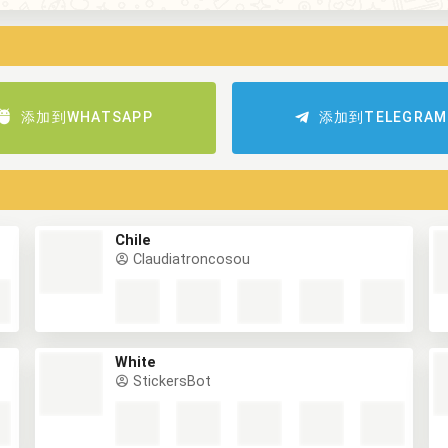
添加到WHATSAPP
添加到TELEGRAM
Chile
Claudiatroncosou
White
StickersBot