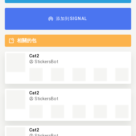
添加到SIGNAL
相關的包
Cat2
StickersBot
Cat2
StickersBot
Cat2
StickersBot