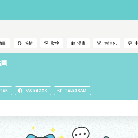
動畫
😊
感情
🐻
動物
🙉
漫畫
🤣
表情包
💬
貼圖
TER
FACEBOOK
TELEGRAM