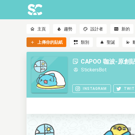
主頁
趨勢
設計者
新的
上傳你的貼紙
類別
🎄
聖誕
💫
CAPOO 咖波-原創
StickersBot
INSTAGRAM
TWIT