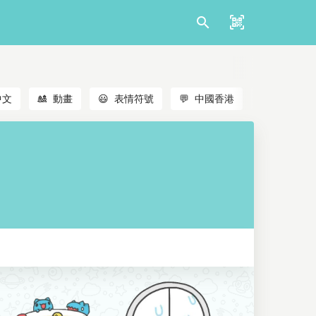
中文
🎎
動畫
😃
表情符號
💬
中國香港
🐱
貓