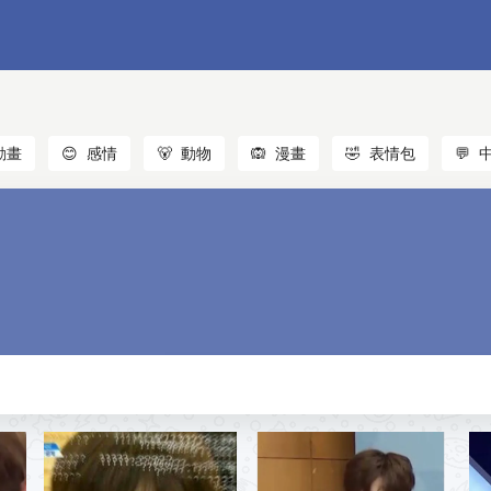
動畫
😊
感情
🐻
動物
🙉
漫畫
🤣
表情包
💬