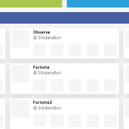
Observe
StickersBot
Fortnite
StickersBot
Fortnite2
StickersBot