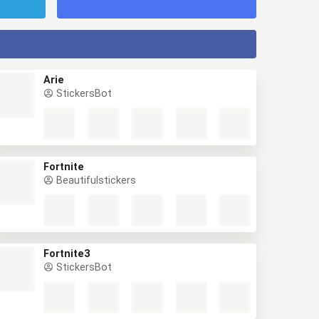
Arie
StickersBot
Fortnite
Beautifulstickers
Fortnite3
StickersBot