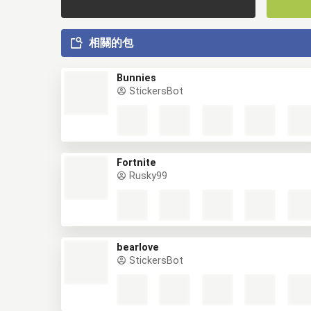
相關的包
Bunnies
StickersBot
Fortnite
Rusky99
bearlove
StickersBot