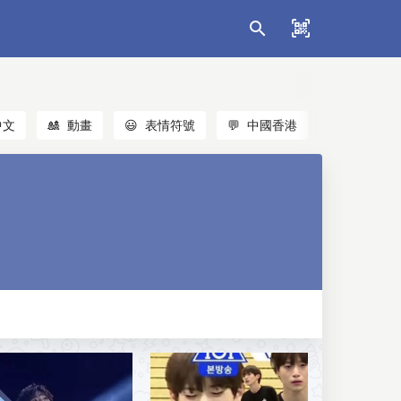
中文
🎎
動畫
😃
表情符號
💬
中國香港
🐱
貓