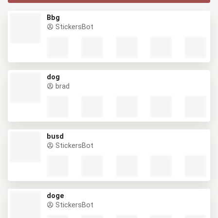
Bbg
StickersBot
dog
brad
busd
StickersBot
doge
StickersBot