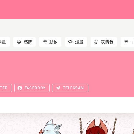
動畫
😊
感情
🐻
動物
🙉
漫畫
🤣
表情包
💬
TER
FACEBOOK
TELEGRAM