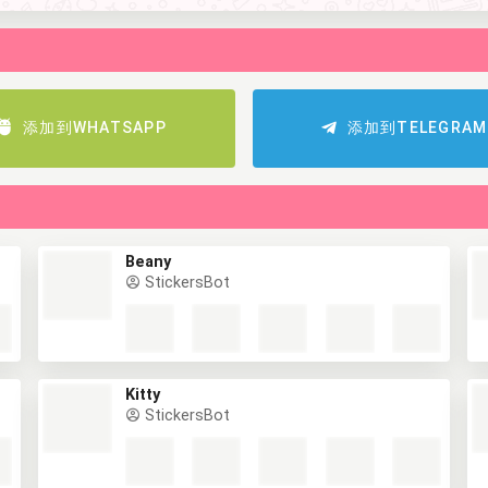
添加到WHATSAPP
添加到TELEGRAM
Beany
StickersBot
Kitty
StickersBot