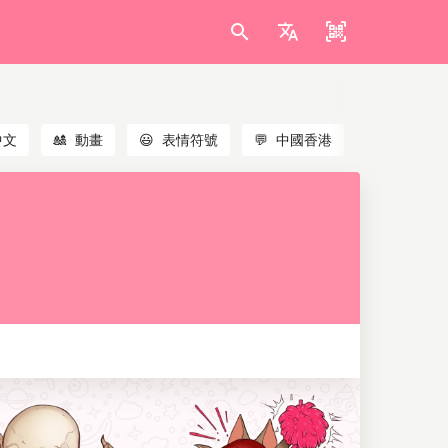
中文
🎎
動畫
😃
表情符號
💬
中國香港
🐱
貓