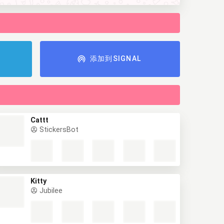
添加到SIGNAL
Cattt
StickersBot
Kitty
Jubilee