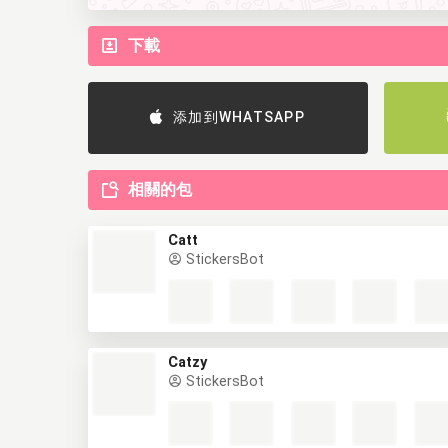
下載
添加到WHATSAPP
相關的包
Catt
StickersBot
Catzy
StickersBot