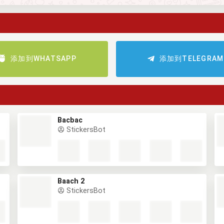
添加到WHATSAPP
添加到TELEGRAM
Bacbac
StickersBot
Baach 2
StickersBot