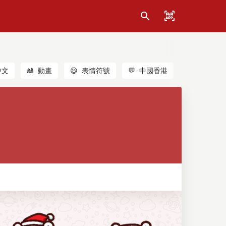
中文
🎎
動畫
😃
表情符號
💬
中國香港
🐱
貓