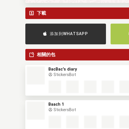
下載
添加到WHATSAPP
相關的包
BacBac's diary
StickersBot
Baach 1
StickersBot