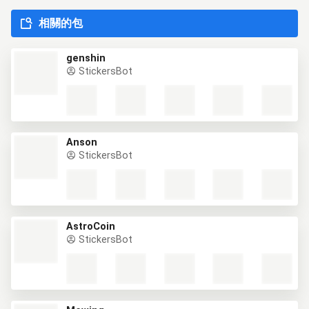
相關的包
genshin
StickersBot
Anson
StickersBot
AstroCoin
StickersBot