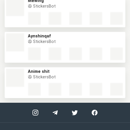
Mewing
StickersBot
Aynshinqaf
StickersBot
Anime shit
StickersBot