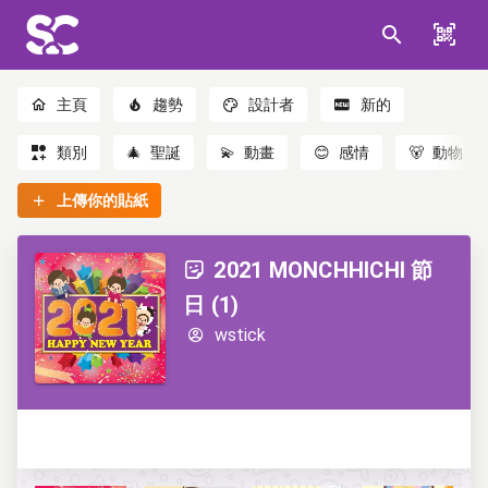
主頁
趨勢
設計者
新的
類別
🎄
聖誕
💫
動畫
😊
感情
🐻
動物
上傳你的貼紙
2021 MONCHHICHI 節
日 (1)
wstick