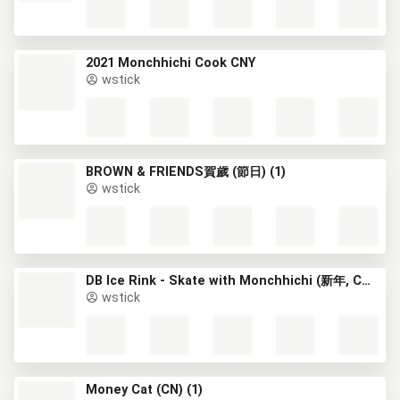
2021 Monchhichi Cook CNY
wstick
BROWN & FRIENDS賀歲 (節日) (1)
wstick
DB Ice Rink - Skate with Monchhichi (新年, CNY)
wstick
Money Cat (CN) (1)