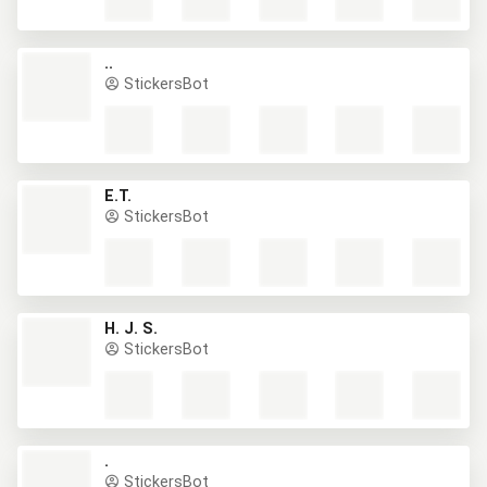
..
StickersBot
E.T.
StickersBot
H. J. S.
StickersBot
.
StickersBot