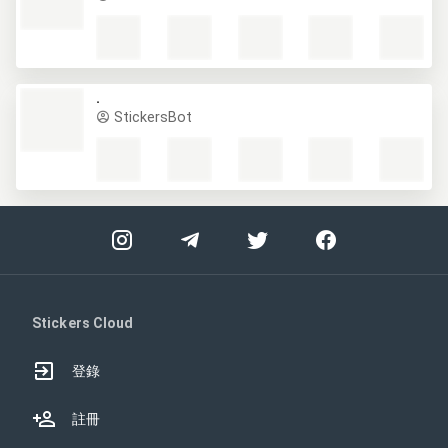
.
StickersBot
Stickers Cloud
登錄
註冊