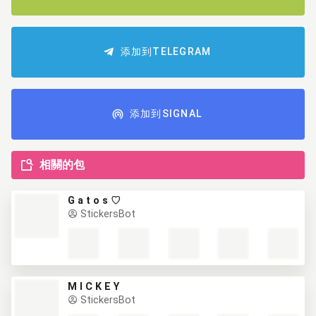
添加到TELEGRAM
添加到SIGNAL
相關的包
G a t o s ♡
StickersBot
M I C K E Y
StickersBot