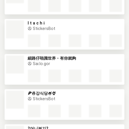
I t a c h i
StickersBot
細路仔唔識世界 - 有你就夠
Sai.lo.gor
🍕🍜강식당🍧🍨
StickersBot
?어니부기?