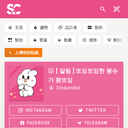
主頁
趨勢
設計者
新的
類別
🎄
聖誕
💫
動畫
😊
感情
🐻
動物
上傳你的貼紙
[ 알림 ] 또잉또잉한 몽슈
가 왔또잉
StickersBot
INSTAGRAM
TWITTER
FACEBOOK
TELEGRAM