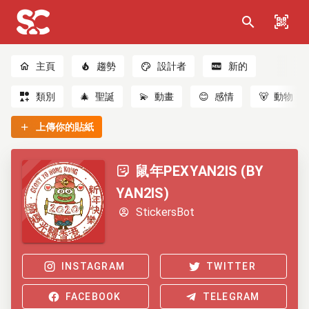
主頁
趨勢
設計者
新的
類別
🎄
聖誕
💫
動畫
😊
感情
🐻
動物
上傳你的貼紙
鼠年PEXYAN2IS (BY
YAN2IS)
StickersBot
INSTAGRAM
TWITTER
FACEBOOK
TELEGRAM