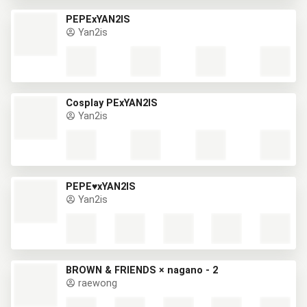
PEPExYAN2IS
Yan2is
Cosplay PExYAN2IS
Yan2is
PEPE♥️xYAN2IS
Yan2is
BROWN & FRIENDS × nagano - 2
raewong