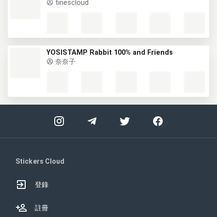
tinescloud
YOSISTAMP Rabbit 100% and Friends
奈奈子
Stickers Cloud
登錄
註冊