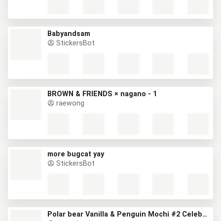
Babyandsam
StickersBot
BROWN & FRIENDS × nagano - 1
raewong
more bugcat yay
StickersBot
Polar bear Vanilla & Penguin Mochi #2 Celebrations