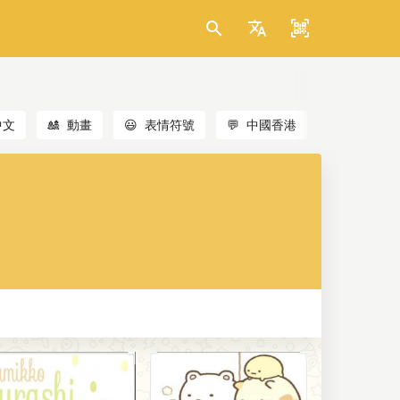
中文
🎎
動畫
😃
表情符號
💬
中國香港
🐱
貓