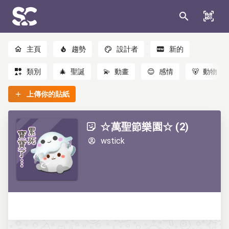
主頁
趨勢
設計者
新的
類別
🎄
聖誕
💫
動畫
😊
感情
🐻
動物
上傳你的貼紙
☆萬聖節樂園☆ (2)
wstick