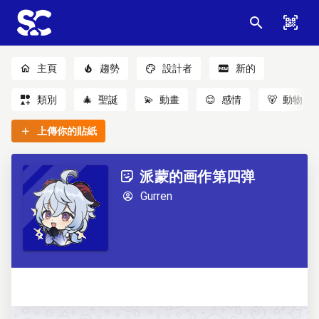
主頁
趨勢
設計者
新的
類別
🎄
聖誕
💫
動畫
😊
感情
🐻
動物
上傳你的貼紙
派蒙的画作第四弹
Gurren