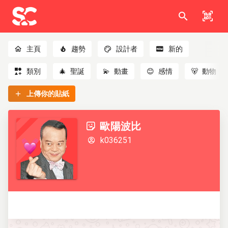
主頁
趨勢
設計者
新的
類別
🎄
聖誕
💫
動畫
😊
感情
🐻
動物
上傳你的貼紙
歐陽波比
k036251