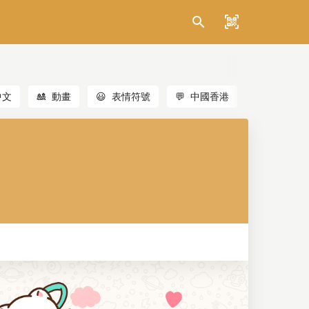
中文
🎎
動畫
😃
表情符號
💬
中國香港
🐱
貓