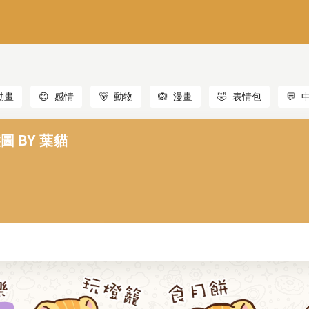
動畫
😊
感情
🐻
動物
🙉
漫畫
🤣
表情包
💬
圖 BY 葉貓