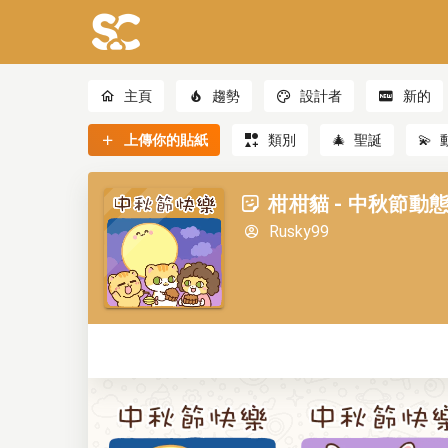
主頁
趨勢
設計者
新的
上傳你的貼紙
類別
🎄
聖誕
💫
柑柑貓 - 中秋節動態
Rusky99