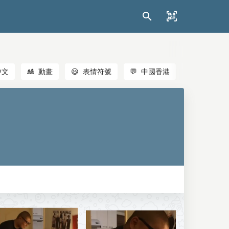
中文
🎎
動畫
😃
表情符號
💬
中國香港
🐱
貓