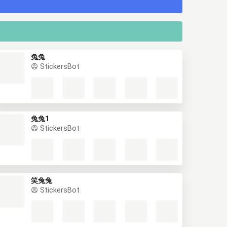
兔兔
StickersBot
兔兔1
StickersBot
笑兔兔
StickersBot