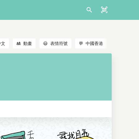
中文
🎎
動畫
😃
表情符號
💬
中國香港
🐱
貓