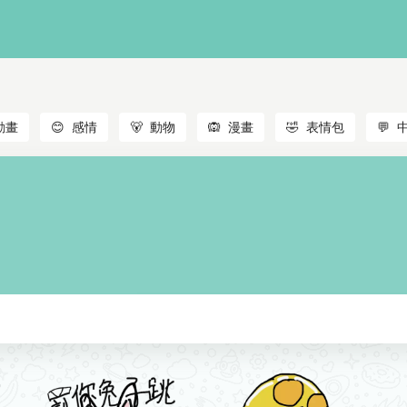
動畫
😊
感情
🐻
動物
🙉
漫畫
🤣
表情包
💬