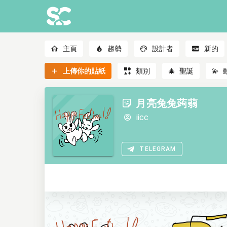
主頁
趨勢
設計者
新的
上傳你的貼紙
類別
🎄
聖誕
💫
月亮兔兔蒟蒻
iicc
TELEGRAM