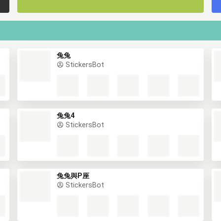
兔兔
StickersBot
兔兔4
StickersBot
兔兔與P座
StickersBot