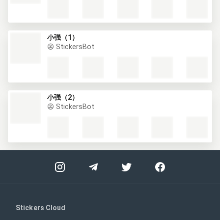
小强（1）
StickersBot
小强（2）
StickersBot
Stickers Cloud