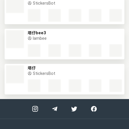
StickersBot
塔仔bee3
lambee
塔仔
StickersBot