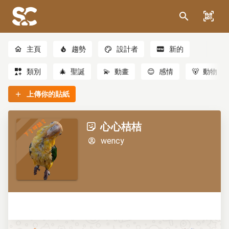
主頁
趨勢
設計者
新的
類別
🎄
聖誕
💫
動畫
😊
感情
🐻
動物
上傳你的貼紙
心心桔桔
wency