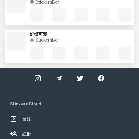
StickersBot
好撚可愛
StickersBot
Stickers Cloud
登錄
註冊