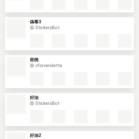
偽毒3
StickersBot
屁桃
vforvendetta
好油
StickersBot
好油2