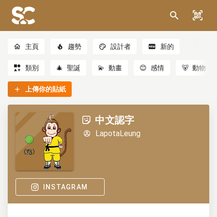
主頁
趨勢
設計者
新的
類別
🎄
聖誕
💫
動畫
😊
感情
🐻
動物
上傳你的貼紙
中文認字
LapotaLeung
INSTAGRAM