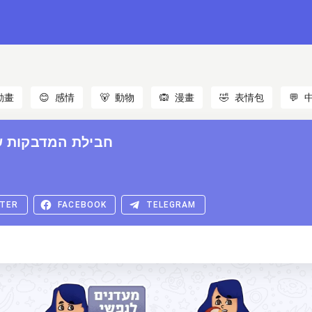
動畫
😊
感情
🐻
動物
🙉
漫畫
🤣
表情包
💬
חבילת המדבקות ש
TER
FACEBOOK
TELEGRAM