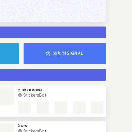
添加到SIGNAL
משפחת שווץ
StickersBot
פישל
StickersBot