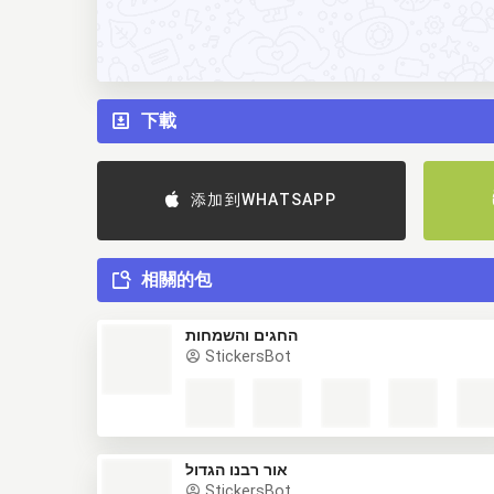
下載
添加到WHATSAPP
相關的包
החגים והשמחות
StickersBot
אור רבנו הגדול
StickersBot