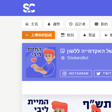
主頁
趨勢
設計者
新的
上傳你的貼紙
類別
🎄
聖誕
💫
ל האקדמייה ללשון
StickersBot
INSTAGRAM
TWIT