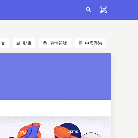
中文
🎎
動畫
😃
表情符號
💬
中國香港
🐱
貓