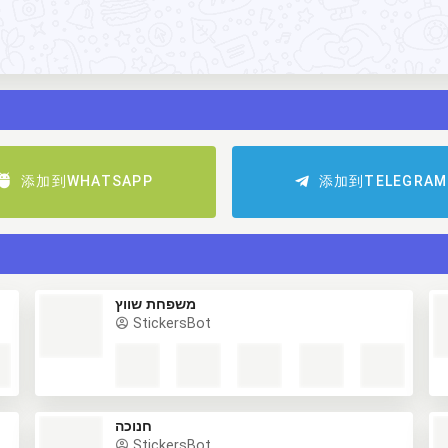
添加到WHATSAPP
添加到TELEGRAM
משפחת שווץ
StickersBot
חנוכה
StickersBot