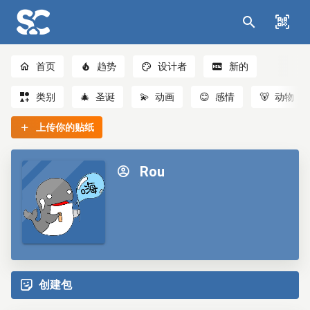
首页
趋势
设计者
新的
类别
🎄
圣诞
💫
动画
😊
感情
🐻
动物
上传你的贴纸
Rou
创建包